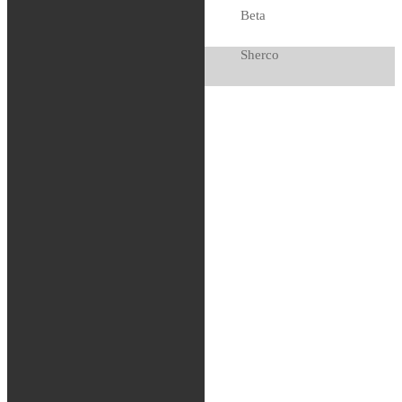
119
kr
Beta
1 i lager
Sherco
Fjädring
Oljor och vätskor
Slang / Mousse / Tubliss
Chassi
Kedjor
Verktyg
Glasögon / Utrustning