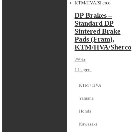
S3 – KEIHIN
DP Brakes –
Enduro Carb
Standard DP
Adjusters Kit
Sintered Brake
Pads (Fram),
299
kr
KTM/HVA/Sherco
I lager
259
kr
1 i lager
KTM / HVA
Moto-Master –
Yamaha
Disc Bolts,
Honda
M6x16
(Front/Rear)
Kawasaki