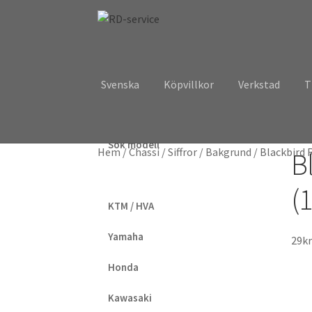
Hoppa
Hoppa
till
till
navigering
innehåll
Svenska
Köpvillkor
Verkstad
T
Sök modell
Hem
/
Chassi
/
Siffror / Bakgrund
/
Blackbird 
B
(
KTM / HVA
Yamaha
29
kr
Honda
Kawasaki