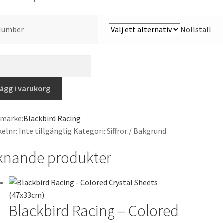
Number
Nollställ
kbird
ng
ägg i varukorg
ee
es
umärke:
Blackbird Racing
bers
kelnr:
Inte tillgänglig
Kategori:
Siffror / Bakgrund
7cm),
k
knande produkter
gd
Blackbird Racing – Colored