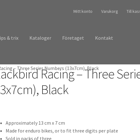
Mitt konto
Varukorg
Till ka
ips & trix
Kataloger
Företaget
Kontakt
Racing – Three Series Numbers (13x7cm), Black
lackbird Racing – Three Ser
13x7cm), Black
Approximately 13 cm x 7 cm
Made for enduro bikes, or to fit three digits per plate
Sold in packs of three