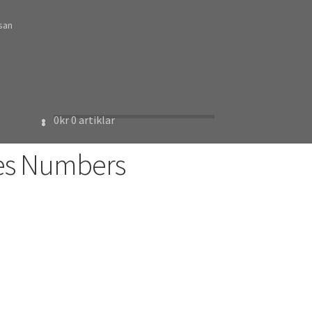
ssan
0
kr
0 artiklar
ies Numbers