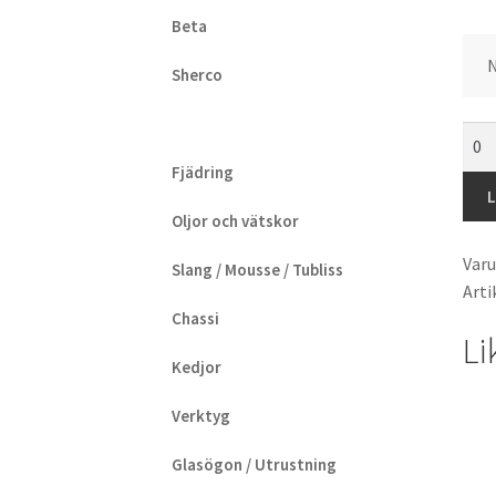
Beta
Sherco
Blac
Raci
Fjädring
-
L
Thr
Oljor och vätskor
Seri
Var
Slang / Mousse / Tubliss
Num
Arti
(13x
Chassi
Blac
Li
män
Kedjor
Verktyg
Glasögon / Utrustning