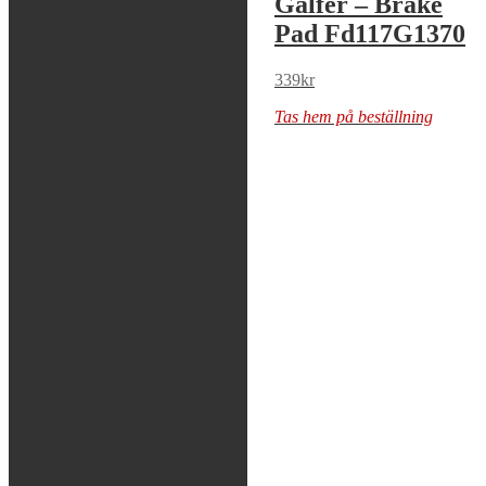
Galfer – Brake
Galfer – Brake
Pad Fd117G1054
Pad Fd117G1370
239
kr
339
kr
Tas hem på beställning
Tas hem på beställning
4
…
6
7
8
→
Sök modell
KTM / HVA
Yamaha
Honda