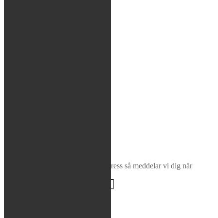
Glasögon / Utrustning
MTB
Rea / Demo / Begagnat
Nyheter
Sök
×
Bevaka produkt
Ange din e-postadress så meddelar vi dig när
produkten finns i lager igen!
BEVAKA