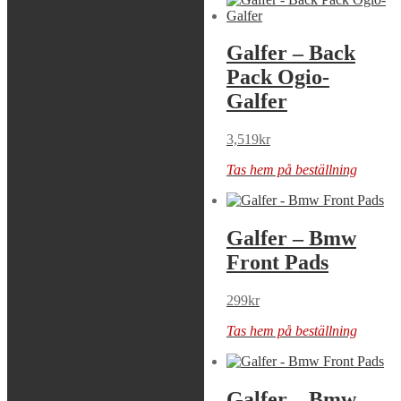
Galfer – Adapter
Galfer – Back
Postmount
Pack Ogio-
+23Mm
Galfer
139
kr
3,519
kr
Tas hem på beställning
Tas hem på beställning
Galfer – Bmw Fr
Galfer – Bmw
Pads
Front Pads
349
kr
299
kr
Tas hem på beställning
Tas hem på beställning
Galfer – Bmw
Galfer – Bmw