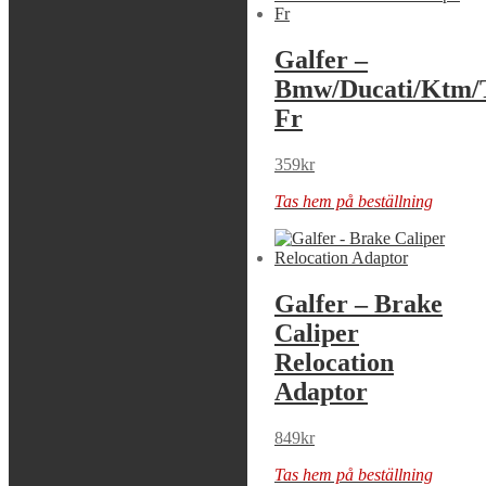
Galfer –
Galfer –
Bmw/Ducati
Bmw/Ducati/Ktm/
Front Pads
Fr
369
kr
359
kr
Tas hem på beställning
Tas hem på beställning
Galfer – Brake
Galfer – Brake
Caliper
Caliper
Relocation
Relocation
Adaptor
Adaptor
849
kr
849
kr
Tas hem på beställning
Tas hem på beställning