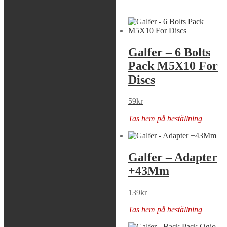
→
Rea / Demo / Begagnat
Nyheter
Galfer –
Galfer – 6 Bolts
223Mm/2Mm
Pack M5X10 For
Oversize Fix Ro
Discs
479
kr
59
kr
Tas hem på beställning
Tas hem på beställning
Galfer – Adapter
Galfer – Adapter
+20Mm
+43Mm
139
kr
139
kr
Tas hem på beställning
Tas hem på beställning