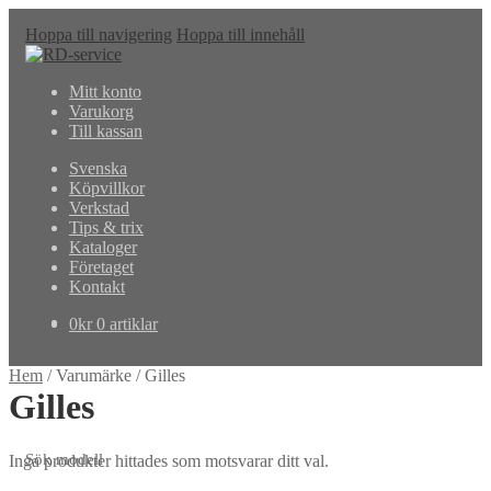
Hoppa till navigering
Hoppa till innehåll
Mitt konto
Varukorg
Till kassan
Svenska
Köpvillkor
Verkstad
Tips & trix
Kataloger
Företaget
Kontakt
0
kr
0 artiklar
Hem
/
Varumärke
/
Gilles
Gilles
Sök modell
Inga produkter hittades som motsvarar ditt val.