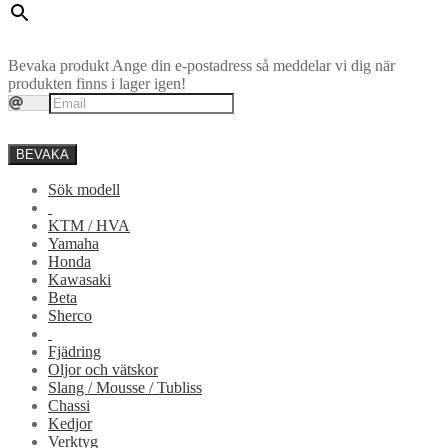
Bevaka produkt
Ange din e-postadress så meddelar vi dig när
produkten finns i lager igen!
BEVAKA
Sök modell
KTM / HVA
Yamaha
Honda
Kawasaki
Beta
Sherco
Fjädring
Oljor och vätskor
Slang / Mousse / Tubliss
Chassi
Kedjor
Verktyg