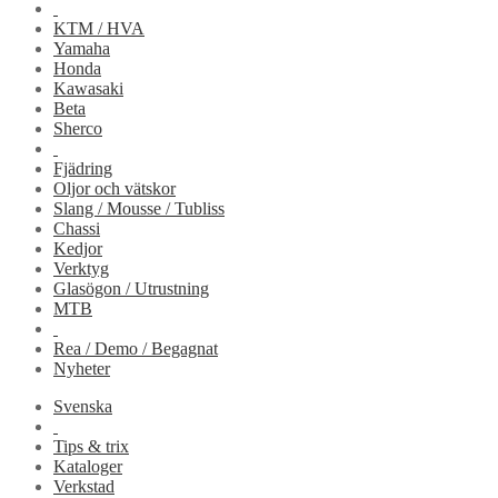
KTM / HVA
Yamaha
Honda
Kawasaki
Beta
Sherco
Fjädring
Oljor och vätskor
Slang / Mousse / Tubliss
Chassi
Kedjor
Verktyg
Glasögon / Utrustning
MTB
Rea / Demo / Begagnat
Nyheter
Svenska
Tips & trix
Kataloger
Verkstad