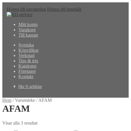
Hoppa till navigering
Hoppa till innehåll
Mitt konto
Varukorg
Till kassan
Svenska
Köpvillkor
Verkstad
Tips & trix
Kataloger
Företaget
Kontakt
0
kr
0 artiklar
Hem
/
Varumärke
/
AFAM
AFAM
Visar alla 3 resultat