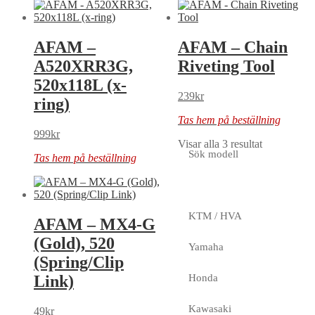
AFAM –
AFAM – Chain
A520XRR3G,
Riveting Tool
520x118L (x-
239
kr
ring)
Tas hem på beställning
999
kr
Visar alla 3 resultat
Sök modell
Tas hem på beställning
KTM / HVA
AFAM – MX4-G
(Gold), 520
Yamaha
(Spring/Clip
Link)
Honda
Kawasaki
49
kr