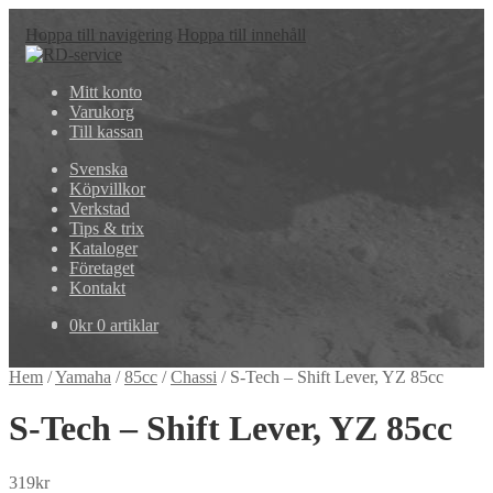
Hoppa till navigering
Hoppa till innehåll
Mitt konto
Varukorg
Till kassan
Svenska
Köpvillkor
Verkstad
Tips & trix
Kataloger
Företaget
Kontakt
0
kr
0 artiklar
Hem
/
Yamaha
/
85cc
/
Chassi
/
S-Tech – Shift Lever, YZ 85cc
S-Tech – Shift Lever, YZ 85cc
319
kr