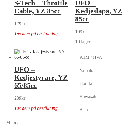
S-Tech – Throttle
UFO –
Cable, YZ 85cc
Kedjesläpa, YZ
85cc
179
kr
199
kr
Tas hem på beställning
1 i lager
KTM / HVA
UFO –
Yamaha
Kedjestyrare, YZ
Honda
65/85cc
Kawasaki
239
kr
Tas hem på beställning
Beta
Sherco