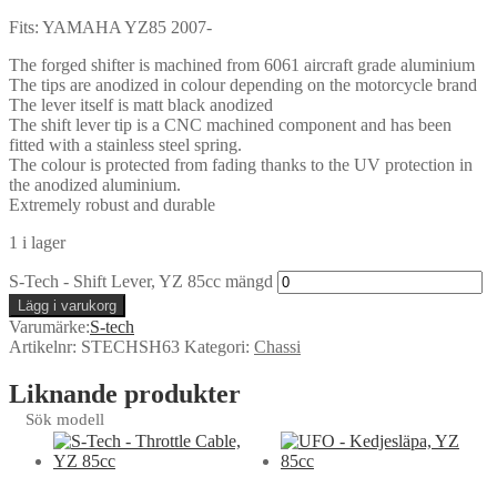
Fits: YAMAHA YZ85 2007-
The forged shifter is machined from 6061 aircraft grade aluminium
The tips are anodized in colour depending on the motorcycle brand
The lever itself is matt black anodized
The shift lever tip is a CNC machined component and has been
fitted with a stainless steel spring.
The colour is protected from fading thanks to the UV protection in
the anodized aluminium.
Extremely robust and durable
1 i lager
S-Tech - Shift Lever, YZ 85cc mängd
Lägg i varukorg
Varumärke:
S-tech
Artikelnr:
STECHSH63
Kategori:
Chassi
Liknande produkter
Sök modell