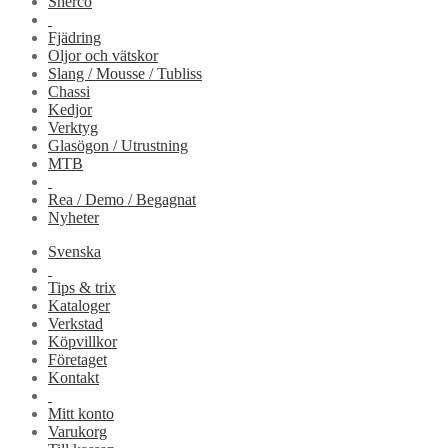
Sherco
Fjädring
Oljor och vätskor
Slang / Mousse / Tubliss
Chassi
Kedjor
Verktyg
Glasögon / Utrustning
MTB
Rea / Demo / Begagnat
Nyheter
Svenska
Tips & trix
Kataloger
Verkstad
Köpvillkor
Företaget
Kontakt
Mitt konto
Varukorg