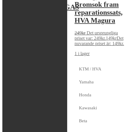
Bromsok fram
KTM/HVA/GASGAS
reparationssats,
Enduro 17-23 /
HVA Magura
MX 16-22
249
kr
Det ursprungliga
1,049
kr
priset var: 249kr.
149
kr
Det
nuvarande priset är: 149kr.
I lager
1 i lager
KTM / HVA
S-tech –
Yamaha
Bromshandtag,
Honda
Brembo
Kawasaki
219
kr
1 i lager
Beta