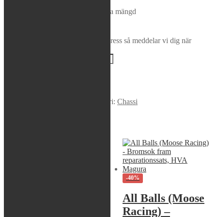
Rea / Demo / Begagnat
S-tech - Kopplingshandtag, Magura mängd
Nyheter
Lägg i varukorg
Bevaka produkt
Ange din e-postadress så meddelar vi dig när
produkten finns i lager igen!
BEVAKA
Varumärke:
S-tech
Artikelnr:
STECHKP-619
Kategori:
Chassi
Liknande produkter
Sök modell
-40%
S3 – Footrest,
All Balls (Moose
Punk (back and
Racing) –
low),