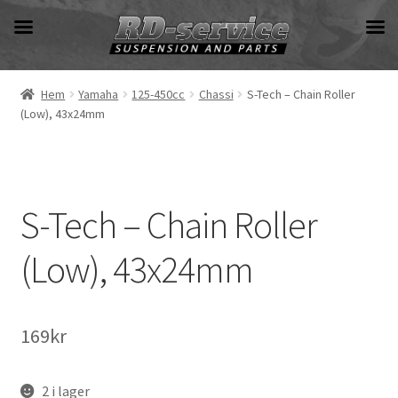
Hoppa
Hoppa
till
till
navigering
innehåll
Hem
Yamaha
125-450cc
Chassi
S-Tech – Chain Roller
(Low), 43x24mm
S-Tech – Chain Roller
(Low), 43x24mm
169
kr
2 i lager