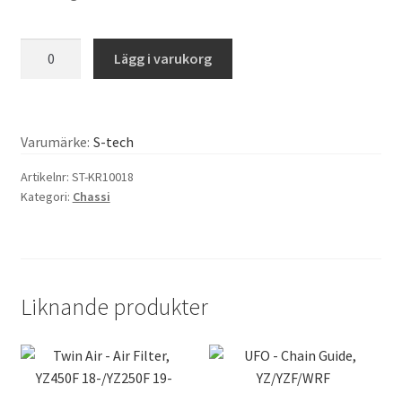
S-
Lägg i varukorg
Tech
-
Chain
Roller
Varumärke:
S-tech
(Low),
Artikelnr:
ST-KR10018
43x24mm
Kategori:
Chassi
mängd
Liknande produkter