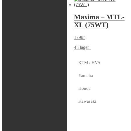
NGK –
Maxima – MTL-
LKAR8AI-9
XL (75WT)
279
kr
179
kr
2 i lager
4 i lager
KTM / HVA
Maxima – FFT,
Yamaha
1L
Honda
199
kr
4 i lager
Kawasaki
Beta
Sherco