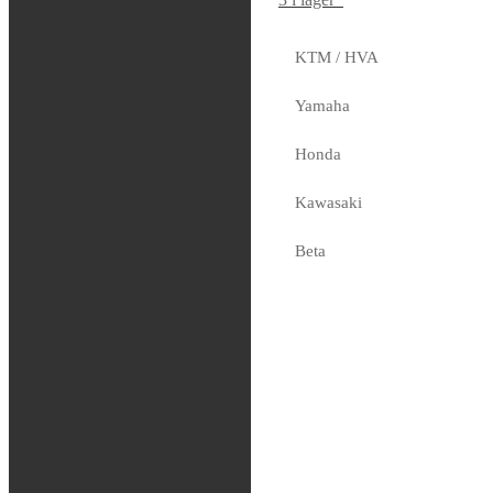
KTM / HVA
SKF – Seal kit,
Yamaha
Showa 47mm
Honda
369
kr
Kawasaki
2 i lager
Beta
Sherco
Fjädring
Oljor och vätskor
Slang / Mousse / Tubliss