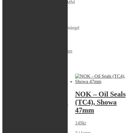
47.00 x 59.00/62.00 x 8.00/10.30 MM
Rea / Demo / Begagnat
NOK Type: BR5635E
Nyheter
1 i lager
NOK - Dust Seals, Showa 47mm mängd
Lägg i varukorg
Varumärke:
NOK
Artikelnr:
DS-47-58
Kategori:
47mm
Liknande produkter
Sök modell
S-tech- Bleed
NOK – Oil Seals
Bolt, KYB/Showa
(TC4), Showa
47mm
59
kr
149
kr
10 i lager
3 i lager