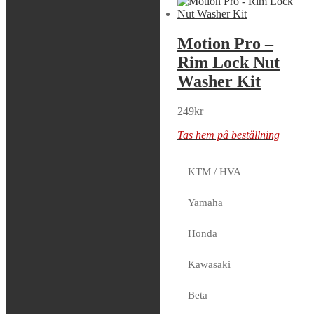
Motion Pro –
Motion Pro –
Rim Lock Nut
Motion Pro
Washer Kit
Wheel Weights
1/8 Oz Steel
249
kr
Silver 144 Pieces
Tas hem på beställning
129
kr
KTM / HVA
Tas hem på beställning
Yamaha
Honda
Motion Pro –
Kawasaki
Lever Clutch
Forged-T6
Beta