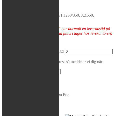
Rea / Demo / Begagnat
Nyheter
For Yamaha All DOHC except XT/TT250/350, XZ550,
FJ1100/1200, XVZ1200/1300.
Varor som "Tas hem på besällning" har normalt en leveranstid på
5-10 arbetsdagar (förutsatt att varan finns i lager hos leverantören)
Tas hem på beställning
Motion Pro - Valve Shim Tool mängd
Lägg i varukorg
Bevaka produkt
Ange din e-postadress så meddelar vi dig när
produkten finns i lager igen!
BEVAKA
Varumärke:
Motion Pro
Artikelnr:
08-0020
Kategori:
Motion Pro
Liknande produkter
Sök modell