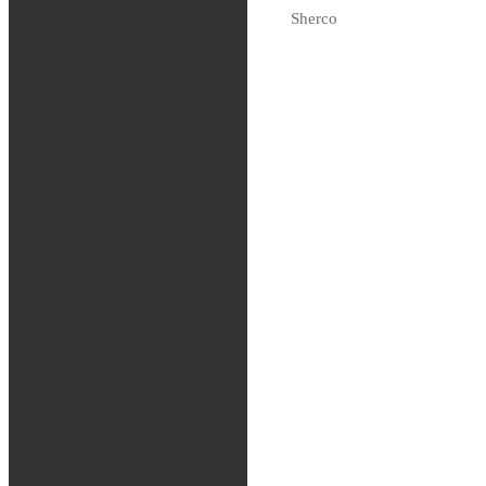
299
kr
Sherco
Tas hem på beställning
Fjädring
Oljor och vätskor
Slang / Mousse / Tubliss
Chassi
Kedjor
Verktyg
Glasögon / Utrustning
MTB