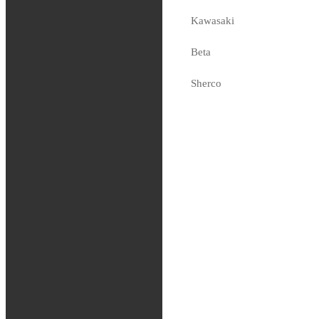
Wheel Weights
Kawasaki
1/8 Oz Steel
Silver 144 Pieces
Beta
129
kr
Sherco
Tas hem på beställning
Fjädring
Oljor och vätskor
Slang / Mousse / Tubliss
Chassi
Kedjor
Verktyg