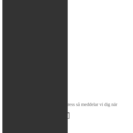
Glasögon / Utrustning
MTB
Rea / Demo / Begagnat
Nyheter
Sök
×
Bevaka produkt
Ange din e-postadress så meddelar vi dig när
produkten finns i lager igen!
BEVAKA