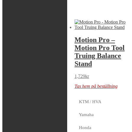
Liknande produkter
Sök modell
Motion Pro –
Motion Pro –
Rim Lock
Motion Pro Tool
Damper
Truing Balance
Stand
29
kr
1,729
kr
Tas hem på beställning
Tas hem på beställning
KTM / HVA
Yamaha
Motion Pro –
Motion Pro
Honda