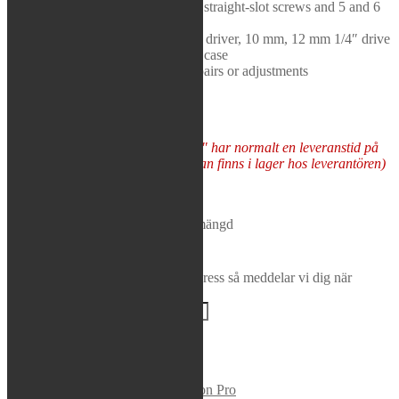
Phillips screws, small and medium straight-slot screws and 5 and 6
Rea / Demo / Begagnat
mm Hex bolts
Nyheter
Includes a 1/4″ and 3/8″ socket driver, 10 mm, 12 mm 1/4″ drive
sockets, and a convenient carrying case
A must-have for on-the-trail repairs or adjustments
Varor som "Tas hem på besällning" har normalt en leveranstid på
5-10 arbetsdagar (förutsatt att varan finns i lager hos leverantören)
Tas hem på beställning
Motion Pro - Multi Purpose Tool mängd
Lägg i varukorg
Bevaka produkt
Ange din e-postadress så meddelar vi dig när
produkten finns i lager igen!
BEVAKA
Varumärke:
Motion Pro
Artikelnr:
08-0161
Kategori:
Motion Pro