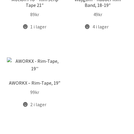
Tape 21″
Band, 18-19″
89
kr
49
kr
1 i lager
4 i lager
AWORKX – Rim-Tape, 19”
99
kr
2 i lager