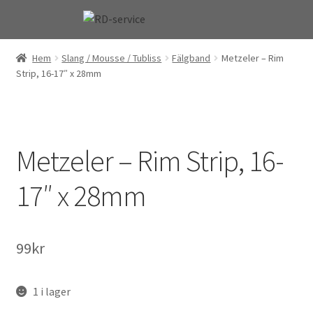
Hoppa
Hoppa
till
till
navigering
innehåll
Hem
Slang / Mousse / Tubliss
Fälgband
Metzeler – Rim
Strip, 16-17″ x 28mm
Metzeler – Rim Strip, 16-
17″ x 28mm
99
kr
1 i lager