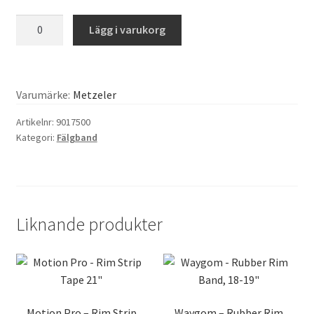
Metzeler
Lägg i varukorg
-
Rim
Strip,
16-
Varumärke:
Metzeler
17"
Artikelnr:
9017500
x
Kategori:
Fälgband
28mm
mängd
Liknande produkter
Motion Pro – Rim Strip
Waygom – Rubber Rim