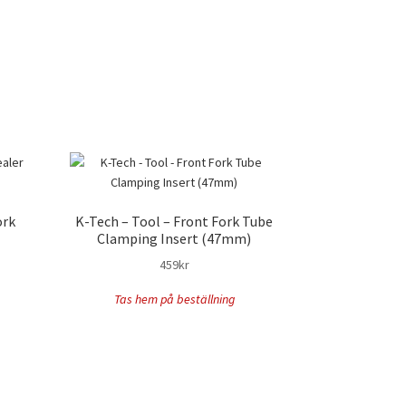
ork
K-Tech – Tool – Front Fork Tube
Clamping Insert (47mm)
459
kr
Tas hem på beställning