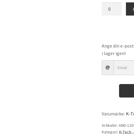
K-
Tech
-
Tool
-
Vacuum
Ange din e-post
Filling
i lager igen!
Machine
Adaptors
(15
piece
set)
mängd
Varumärke:
K-T
Artikelnr:
AND-120
Kategori:
K-Tech -