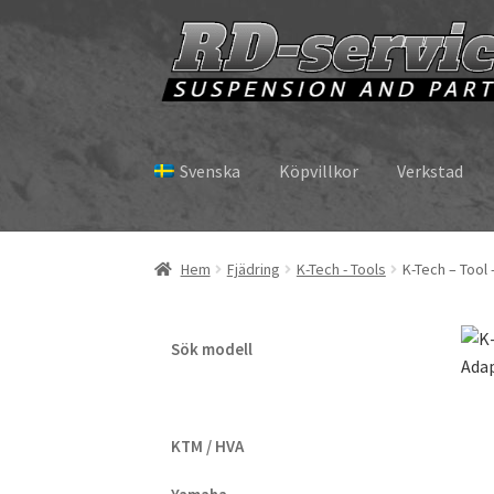
Hoppa
Hoppa
till
till
navigering
innehåll
Svenska
Köpvillkor
Verkstad
Hem
Fjädring
K-Tech - Tools
K-Tech – Tool
Sök modell
KTM / HVA