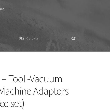
ssan
0
kr
0 artiklar
 – Tool -Vacuum
g Machine Adaptors
ce set)