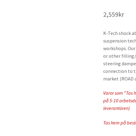
2,559
kr
K-Tech shock ab
suspension techn
workshops. Our
or other fillin
steering damper
connection to 
market (ROAD 
Varor som "Tas h
på 5-10 arbetsdag
leverantören)
Tas hem på best