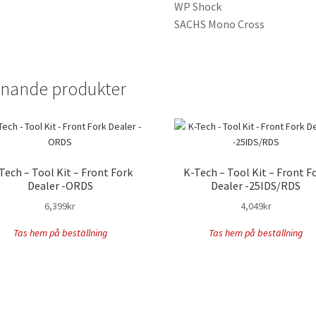
WP Shock
SACHS Mono Cross
knande produkter
Tech – Tool Kit – Front Fork
K-Tech – Tool Kit – Front F
Dealer -ORDS
Dealer -25IDS/RDS
6,399
kr
4,049
kr
Tas hem på beställning
Tas hem på beställning