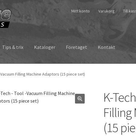
Mitt konto
Varukorg
Till ka
Tips & trix
Kataloger
Företaget
Kontakt
 -Vacuum Filling Machine Adaptors (15 piece set)
K-Tech
Fillin
(15 pie