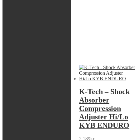
Cold coiled
Heat treated
Tempered
Shot Peened
Ground ends
Zinc phosphate coated
Epoxy powder coated
Part numbered
Liknande produkter
Sök modell
K-Tech – Shock
K-Tech – Shock
Absorber
Absorber
Compression
Compression
Adjuster Hi/Lo
Adjuster Hi/Lo
KYB MX 3.0:1
KYB ENDURO
2,189
kr
2,189
kr