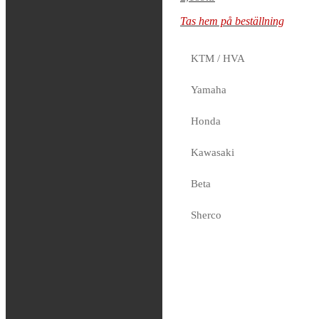
Tas hem på beställning
Tas hem på beställning
KTM / HVA
Yamaha
K-Tech – Shock
Absorber Body
Honda
Kashima Coated
Kawasaki
-WP
36.00×138.00mm
Beta
1,879
kr
Sherco
Tas hem på beställning
Fjädring
Oljor och vätskor