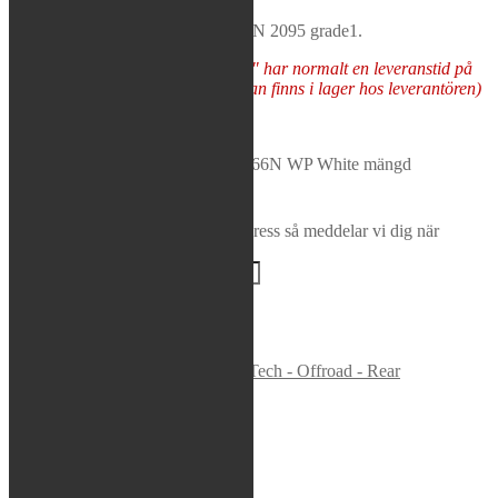
number is applied.
Rea / Demo / Begagnat
All springs are manufactured to DIN 2095 grade1.
Nyheter
Varor som "Tas hem på besällning" har normalt en leveranstid på
5-10 arbetsdagar (förutsatt att varan finns i lager hos leverantören)
Tas hem på beställning
K-Tech - Shock Absorber Spring -66N WP White mängd
Lägg i varukorg
Bevaka produkt
Ange din e-postadress så meddelar vi dig när
produkten finns i lager igen!
BEVAKA
Varumärke:
K-Tech
Artikelnr:
63-250-66
Kategori:
K-Tech - Offroad - Rear
Beskrivning
Beskrivning