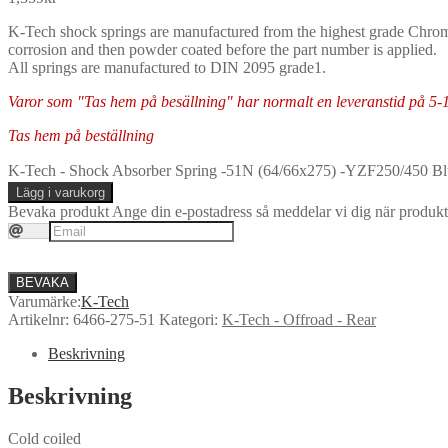
K-Tech shock springs are manufactured from the highest grade Chrome Si
corrosion and then powder coated before the part number is applied.
All springs are manufactured to DIN 2095 grade1.
Varor som "Tas hem på besällning" har normalt en leveranstid på 5-10 
Tas hem på beställning
K-Tech - Shock Absorber Spring -51N (64/66x275) -YZF250/450 B
Lägg i varukorg
Bevaka produkt
Ange din e-postadress så meddelar vi dig när produkte
BEVAKA
Varumärke:
K-Tech
Artikelnr:
6466-275-51
Kategori:
K-Tech - Offroad - Rear
Beskrivning
Beskrivning
Cold coiled