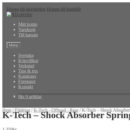
Hoppa till navigering
Hoppa till innehåll
Mitt konto
Varukorg
Till kassan
Meny
Svenska
Köpvillkor
Verkstad
Tips & trix
Kataloger
Företaget
Kontakt
0
kr
0 artiklar
Hem
/
Fjädring
/
K-Tech - Offroad - Rear
/
K-Tech – Shock Absorber
K-Tech – Shock Absorber Sprin
1,359
kr