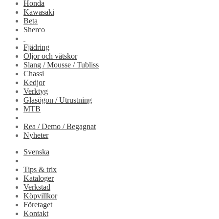
Honda
Kawasaki
Beta
Sherco
Fjädring
Oljor och vätskor
Slang / Mousse / Tubliss
Chassi
Kedjor
Verktyg
Glasögon / Utrustning
MTB
Rea / Demo / Begagnat
Nyheter
Svenska
Tips & trix
Kataloger
Verkstad
Köpvillkor
Företaget
Kontakt