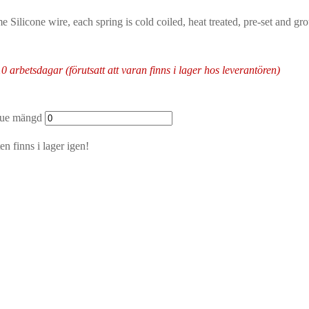
licone wire, each spring is cold coiled, heat treated, pre-set and grou
arbetsdagar (förutsatt att varan finns i lager hos leverantören)
lue mängd
n finns i lager igen!