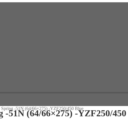
 Spring -51N (64/66×275) -YZF250/450 Blue
g -51N (64/66×275) -YZF250/450