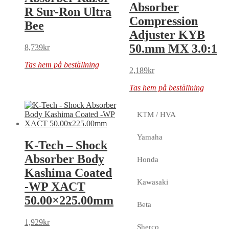
Absorber
R Sur-Ron Ultra
Compression
Bee
Adjuster KYB
50.mm MX 3.0:1
8,739
kr
Tas hem på beställning
2,189
kr
Tas hem på beställning
KTM / HVA
Yamaha
K-Tech – Shock
Absorber Body
Honda
Kashima Coated
Kawasaki
-WP XACT
50.00×225.00mm
Beta
1,929
kr
Sherco