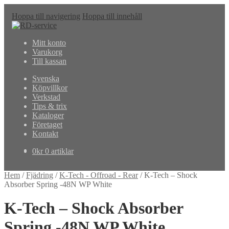
Hoppa till navigering
Hoppa till innehåll
Mitt konto
Varukorg
Till kassan
Svenska
Köpvillkor
Verkstad
Tips & trix
Kataloger
Företaget
Kontakt
0
kr
0 artiklar
Hem
/
Fjädring
/
K-Tech - Offroad - Rear
/
K-Tech – Shock
Absorber Spring -48N WP White
K-Tech – Shock Absorber
Spring -48N WP White