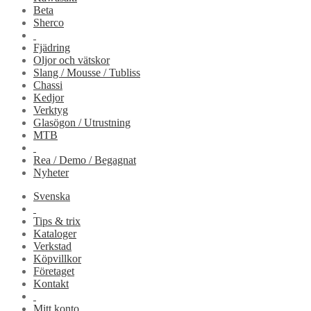
Beta
Sherco
Fjädring
Oljor och vätskor
Slang / Mousse / Tubliss
Chassi
Kedjor
Verktyg
Glasögon / Utrustning
MTB
Rea / Demo / Begagnat
Nyheter
Svenska
Tips & trix
Kataloger
Verkstad
Köpvillkor
Företaget
Kontakt
Mitt konto