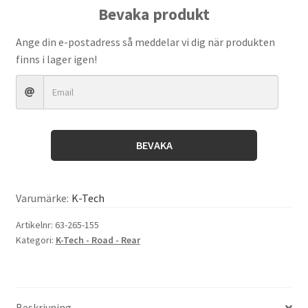
Shock
Bevaka produkt
Absorber
Spring
Ange din e-postadress så meddelar vi dig när produkten
-155N
finns i lager igen!
(63x265)
White
mängd
BEVAKA
Varumärke:
K-Tech
Artikelnr:
63-265-155
Kategori:
K-Tech - Road - Rear
Beskrivning