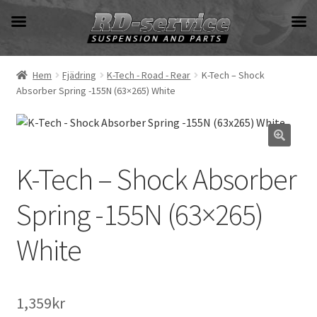
Hoppa
Hoppa
till
till
navigering
innehåll
Hem
Fjädring
K-Tech - Road - Rear
K-Tech – Shock
Absorber Spring -155N (63×265) White
K-Tech – Shock Absorber
Spring -155N (63×265)
White
1,359
kr