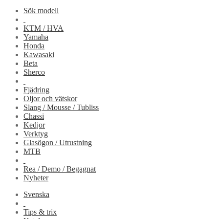
Sök modell
KTM / HVA
Yamaha
Honda
Kawasaki
Beta
Sherco
Fjädring
Oljor och vätskor
Slang / Mousse / Tubliss
Chassi
Kedjor
Verktyg
Glasögon / Utrustning
MTB
Rea / Demo / Begagnat
Nyheter
Svenska
Tips & trix