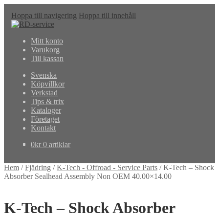
Hoppa till navigering
Hoppa till innehåll
Mitt konto
Varukorg
Till kassan
Svenska
Köpvillkor
Verkstad
Tips & trix
Kataloger
Företaget
Kontakt
0
kr
0 artiklar
Hem
/
Fjädring
/
K-Tech - Offroad - Service Parts
/
K-Tech – Shock
Absorber Sealhead Assembly Non OEM 40.00×14.00
K-Tech – Shock Absorber