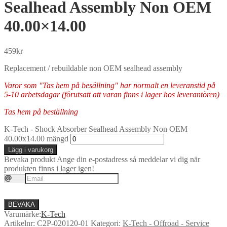
Sealhead Assembly Non OEM
40.00×14.00
459
kr
Replacement / rebuildable non OEM sealhead assembly
Varor som "Tas hem på besällning" har normalt en leveranstid på
5-10 arbetsdagar (förutsatt att varan finns i lager hos leverantören)
Tas hem på beställning
K-Tech - Shock Absorber Sealhead Assembly Non OEM
40.00x14.00 mängd
Lägg i varukorg
Bevaka produkt
Ange din e-postadress så meddelar vi dig när
produkten finns i lager igen!
BEVAKA
Varumärke:
K-Tech
Artikelnr:
C2P-020120-01
Kategori:
K-Tech - Offroad - Service