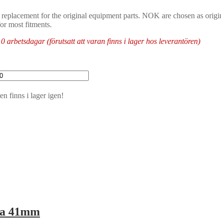
 replacement for the original equipment parts. NOK are chosen as origi
for most fitments.
arbetsdagar (förutsatt att varan finns i lager hos leverantören)
n finns i lager igen!
owa 41mm