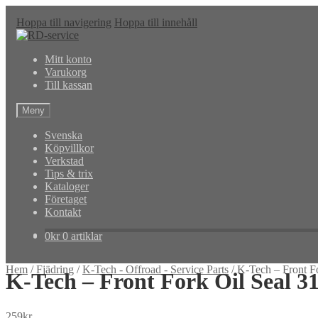
Hoppa till navigering
Hoppa till innehåll
Mitt konto
Varukorg
Till kassan
Meny
Svenska
Köpvillkor
Verkstad
Tips & trix
Kataloger
Företaget
Kontakt
0
kr
0 artiklar
Hem
/
Fjädring
/
K-Tech - Offroad - Service Parts
/
K-Tech – Front 
K-Tech – Front Fork Oil Seal 
259
kr