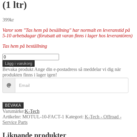
(1 ltr)
399
kr
Varor som "Tas hem på besällning" har normalt en leveranstid på
5-10 arbetsdagar (förutsatt att varan finns i lager hos leverantören)
Tas hem på beställning
K-
Tech
Lägg i varukorg
-
Bevaka produkt
Ange din e-postadress så meddelar vi dig när
Front
produkten finns i lager igen!
Fork
Oil
-
MOTUL
FACTORY
LINE
BEVAKA
10w
Varumärke:
K-Tech
(1
Artikelnr:
MOTUL-10-FACT-1
Kategori:
K-Tech - Offroad -
ltr)
Service Parts
mängd
Liknande produkter