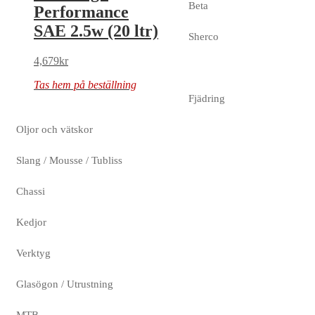
Beta
Performance
SAE 2.5w (20 ltr)
Sherco
4,679
kr
Tas hem på beställning
Fjädring
Oljor och vätskor
Slang / Mousse / Tubliss
Chassi
Kedjor
Verktyg
Glasögon / Utrustning
MTB