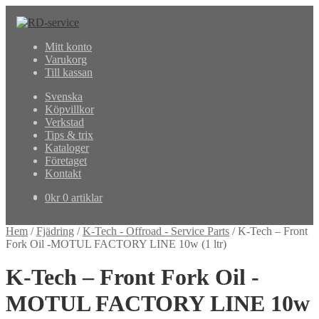
Hoppa
Hoppa
till
till
Mitt konto
navigering
innehåll
Varukorg
Till kassan
Svenska
Köpvillkor
Verkstad
Tips & trix
Kataloger
Företaget
Kontakt
0
kr
0 artiklar
Hem
/
Fjädring
/
K-Tech - Offroad - Service Parts
/
K-Tech – Front
Fork Oil -MOTUL FACTORY LINE 10w (1 ltr)
K-Tech – Front Fork Oil -
MOTUL FACTORY LINE 10w