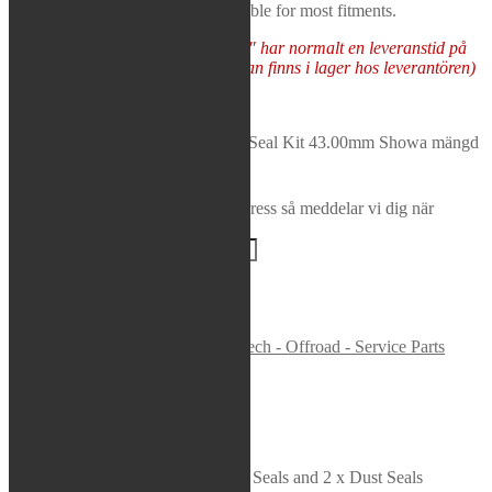
kits are supplied in pairs and available for most fitments.
Rea / Demo / Begagnat
Nyheter
Varor som "Tas hem på besällning" har normalt en leveranstid på
5-10 arbetsdagar (förutsatt att varan finns i lager hos leverantören)
Tas hem på beställning
K-Tech - Front Fork Oil and Dust Seal Kit 43.00mm Showa mängd
Lägg i varukorg
Bevaka produkt
Ange din e-postadress så meddelar vi dig när
produkten finns i lager igen!
BEVAKA
Varumärke:
K-Tech
Artikelnr:
FSK-013
Kategori:
K-Tech - Offroad - Service Parts
Beskrivning
Beskrivning
Each service kit consists of 2 x Oil Seals and 2 x Dust Seals