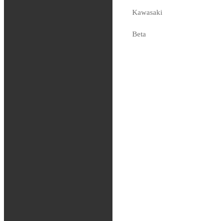
Kawasaki
1,079
kr
Tas hem på beställning
Beta
Sherco
Fjädring
Oljor och vätskor
Slang / Mousse / Tubliss
Chassi
Kedjor
Verktyg