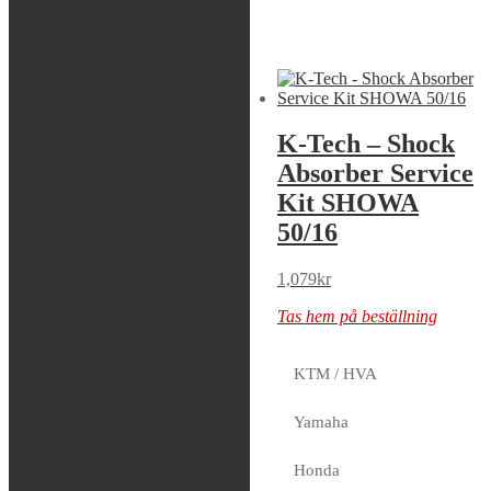
Liknande produkter
Sök modell
K-Tech – Shock
K-Tech – Shock
Absorber Service
Absorber Service
Kit SHOWA
Kit SHOWA
50/16
50/16
1,079
kr
1,079
kr
Tas hem på beställning
Tas hem på beställning
KTM / HVA
K-Tech – Shock
Yamaha
Absorber Service
Honda
Kit KYB 46/16