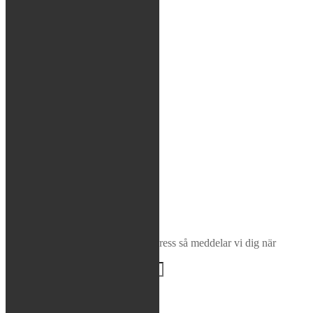
Glasögon / Utrustning
MTB
Rea / Demo / Begagnat
Nyheter
Sök
×
Bevaka produkt
Ange din e-postadress så meddelar vi dig när
produkten finns i lager igen!
BEVAKA