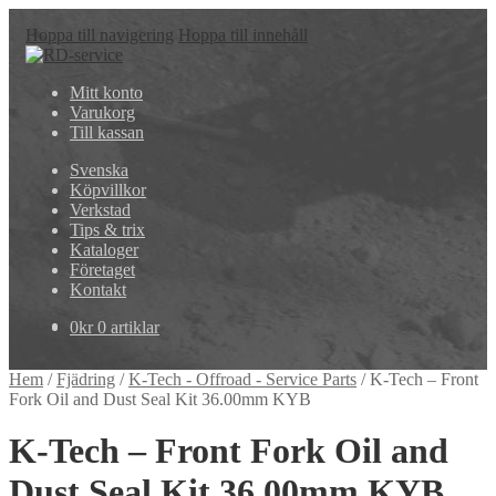
Hoppa till navigering
Hoppa till innehåll
Mitt konto
Varukorg
Till kassan
Svenska
Köpvillkor
Verkstad
Tips & trix
Kataloger
Företaget
Kontakt
0
kr
0 artiklar
Hem
/
Fjädring
/
K-Tech - Offroad - Service Parts
/
K-Tech – Front
Fork Oil and Dust Seal Kit 36.00mm KYB
K-Tech – Front Fork Oil and
Dust Seal Kit 36.00mm KYB