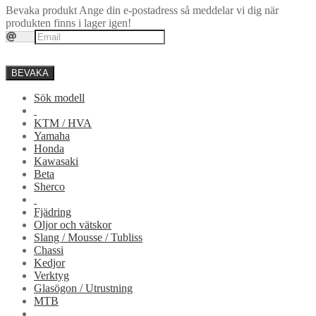
Bevaka produkt
Ange din e-postadress så meddelar vi dig när
produkten finns i lager igen!
BEVAKA
Sök modell
KTM / HVA
Yamaha
Honda
Kawasaki
Beta
Sherco
Fjädring
Oljor och vätskor
Slang / Mousse / Tubliss
Chassi
Kedjor
Verktyg
Glasögon / Utrustning
MTB