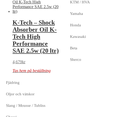
KTM / HVA
Yamaha
K-Tech – Shock
Honda
Absorber Oil K-
Tech High
Kawasaki
Performance
Beta
SAE 2.5w (20 ltr)
Sherco
4,679
kr
Tas hem på beställning
Fjädring
Oljor och vätskor
Slang / Mousse / Tubliss