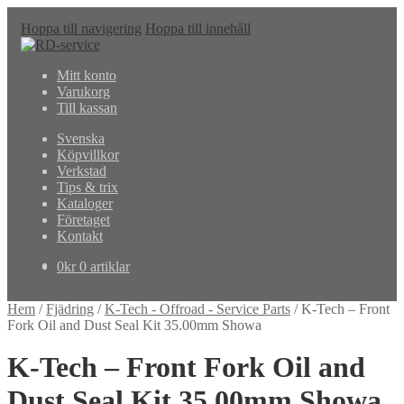
Hoppa till navigering
Hoppa till innehåll
Mitt konto
Varukorg
Till kassan
Svenska
Köpvillkor
Verkstad
Tips & trix
Kataloger
Företaget
Kontakt
0
kr
0 artiklar
Hem
/
Fjädring
/
K-Tech - Offroad - Service Parts
/
K-Tech – Front
Fork Oil and Dust Seal Kit 35.00mm Showa
K-Tech – Front Fork Oil and
Dust Seal Kit 35.00mm Showa