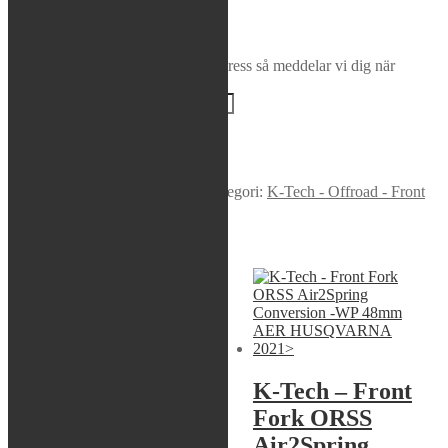
Rea / Demo / Begagnat
K-
Nyheter
Tech
Lägg i varukorg
-
Bevaka produkt
Ange din e-postadress så meddelar vi dig när
Front
produkten finns i lager igen!
Fork
Mid
Valve
Leaf
BEVAKA
Spring
Varumärke:
K-Tech
mängd
Artikelnr:
SDEMSVCUPSET
Kategori:
K-Tech - Offroad - Front
Liknande produkter
Sök modell
K-Tech – Front
K-Tech – Front
Fork ProValve
Fork ORSS
23.00mm
Air2Spring