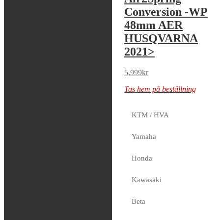
Cartridge WP
Conversion -WP
4860 MXMA
48mm AER
XPLOR
HUSQVARNA
2021>
5,319
kr
Tas hem på beställning
5,999
kr
Tas hem på beställning
KTM / HVA
Yamaha
Honda
K-Tech – Front
Fork ORSS
Kawasaki
Air2Spring
Conversion -WP
Beta
48mm AER