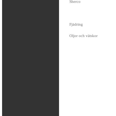
Sherco
KTM
2021>OEM TOP
CAP
Fjädring
5,499
kr
Oljor och vätskor
Tas hem på beställning
Slang / Mousse / Tubliss
Chassi
Kedjor
Verktyg
Glasögon / Utrustning
MTB