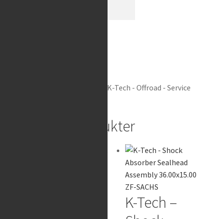
50.00x25.00x2.50mm
mängd
BEVAKA
Varumärke:
K-Tech
Artikelnr:
GBS-039
Kategori:
K-Tech - Offroad - Service
Parts
Liknande produkter
K-Tech –
K-Tech –
Front Fork