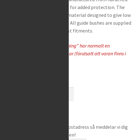
Rea / Demo / Begagnat
steel and coated with copper for added protection. The
Nyheter
contact surfaces are a PTFE material designed to give low
friction on the moving parts. All guide bushes are supplied
in pairs and available for most fitments.
Varor som "Tas hem på besällning" har normalt en
leveranstid på 5-10 arbetsdagar (förutsatt att varan finns i
lager hos leverantören)
Tas hem på beställning
K-
Tech
-
Lägg i varukorg
Front
Fork
Bevaka produkt
Ange din e-postadress så meddelar vi dig
Guide
när produkten finns i lager igen!
Bushes