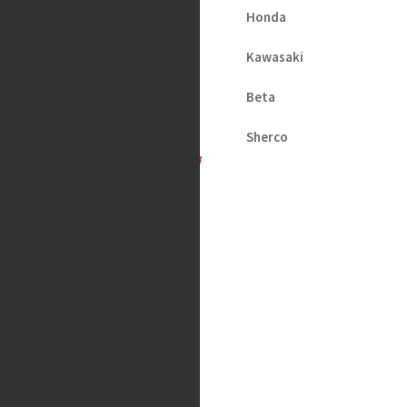
Absorber
Honda
Service Kit
Kawasaki
KYB 50/16
Beta
1,079
kr
Sherco
Tas hem på beställning
Fjädring
Oljor och vätskor
Slang / Mousse / Tubliss
Chassi
Kedjor