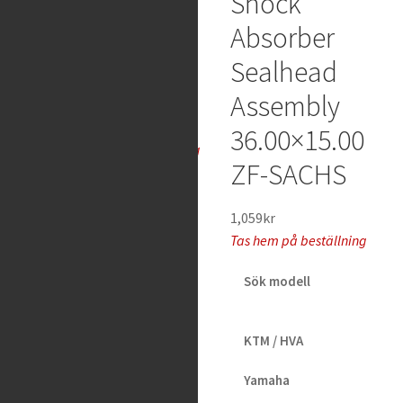
Shock
Service Kit
Absorber
Showa
Sealhead
41mm
Assembly
969
kr
36.00×15.00
Tas hem på beställning
ZF-SACHS
1,059
kr
Tas hem på beställning
Sök modell
KTM / HVA
K-Tech –
Yamaha
Shock