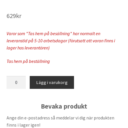
629
kr
Varor som "Tas hem på besällning" har normalt en
leveranstid på 5-10 arbetsdagar (förutsatt att varan finns i
lager hos leverantören)
Tas hem på beställning
K-
Lägg i varukorg
Tech
-
Front
Bevaka produkt
Fork
Dust
Ange din e-postadress så meddelar vi dig när produkten
Seals
finns i lager igen!