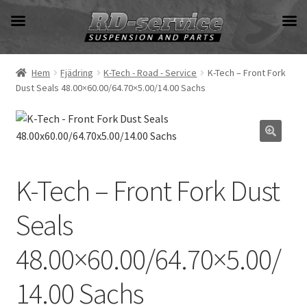
Hoppa
Hoppa
till
till
navigering
innehåll
Hem
Fjädring
K-Tech - Road - Service
K-Tech – Front Fork
Dust Seals 48.00×60.00/64.70×5.00/14.00 Sachs
K-Tech – Front Fork Dust
Seals
48.00×60.00/64.70×5.00/
14.00 Sachs