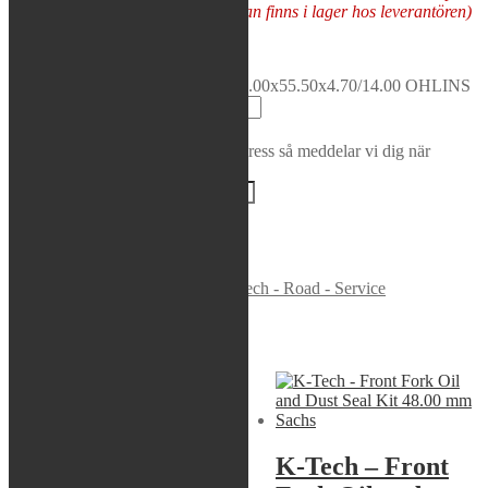
5-10 arbetsdagar (förutsatt att varan finns i lager hos leverantören)
Rea / Demo / Begagnat
Nyheter
Tas hem på beställning
K-Tech - Front Fork Dust Seals 43.00x55.50x4.70/14.00 OHLINS
mängd
Lägg i varukorg
Bevaka produkt
Ange din e-postadress så meddelar vi dig när
produkten finns i lager igen!
BEVAKA
Varumärke:
K-Tech
Artikelnr:
DSS-021
Kategori:
K-Tech - Road - Service
Liknande produkter
Sök modell
K-Tech – Front
K-Tech – Front
Fork Service Kit