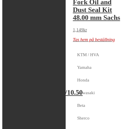
Fork Oil and
KYB 41mm
Dust Seal Kit
48.00 mm Sachs
889
kr
1 i lager
1,149
kr
Tas hem på beställning
KTM / HVA
Yamaha
K-Tech – Front
Honda
Fork Oil Seals
48.00×60.00×9.50/10.50
Kawasaki
Sachs
Beta
729
kr
Sherco
Tas hem på beställning