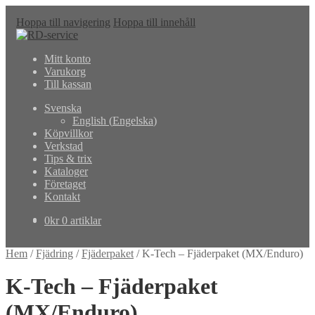
Hoppa till navigering
Hoppa till innehåll
Mitt konto
Varukorg
Till kassan
Svenska
English
(
Engelska
)
Köpvillkor
Verkstad
Tips & trix
Kataloger
Företaget
Kontakt
0
kr
0 artiklar
Hem
/
Fjädring
/
Fjäderpaket
/
K-Tech – Fjäderpaket (MX/Enduro)
K-Tech – Fjäderpaket
(MX/Enduro)