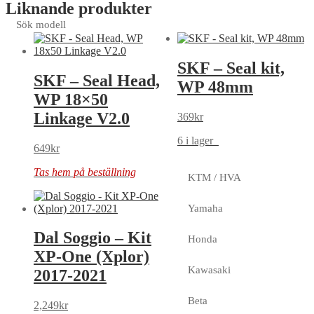
Liknande produkter
Sök modell
SKF – Seal kit,
SKF – Seal Head,
WP 48mm
WP 18×50
Linkage V2.0
369
kr
6 i lager
649
kr
Tas hem på beställning
KTM / HVA
Yamaha
Dal Soggio – Kit
Honda
XP-One (Xplor)
Kawasaki
2017-2021
Beta
2,249
kr