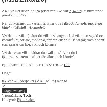
2,499
kr
Det ursprungliga priset var: 2,499kr.
2,349
kr
Det nuvarande
priset är: 2,349kr.
När du kommer till kassan så fyller du i fältet
Ordernotering, ange
Märke / Modell / Årsmodell.
Vet du inte vilka fjädrar du vill ha så ange också vikt utan skydd och
körnivå (nybörjare, motionär, erfaren eller elit) så tar jag fram fjädrar
som passar din hoj, vikt och körnivå.
Vet du redan vilka fjädrar du skall ha så fyller du i
fjäderkonstanterna istället för vikten och körnivå.
Fjädertabeller finns under Tips & Trix ->
länk
I lager
K-Tech - Fjäderpaket (MX/Enduro) mängd
Lägg i varukorg
Varumärke:
K-Tech
Kategori:
Fjäderpaket