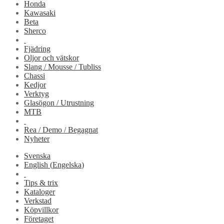
Honda
Kawasaki
Beta
Sherco
Fjädring
Oljor och vätskor
Slang / Mousse / Tubliss
Chassi
Kedjor
Verktyg
Glasögon / Utrustning
MTB
Rea / Demo / Begagnat
Nyheter
Svenska
English
(
Engelska
)
Tips & trix
Kataloger
Verkstad
Köpvillkor
Företaget