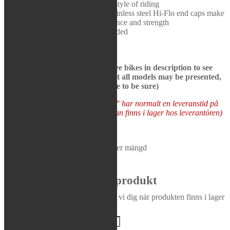
usable and compatible with every style of riding
Rea / Demo / Begagnat
Aluminum construction and stainless steel Hi-Flo end caps make
Nyheter
for the perfect balance of performance and strength
Removable spark arrestor included
To be used with stock head pipe.
See bikes in description to see
what models this product fit: (not all models may be presented,
check the manufacturer’s website to be sure)
Varor som "Tas hem på besällning" har normalt en leveranstid på
5-10 arbetsdagar (förutsatt att varan finns i lager hos leverantören)
Tas hem på beställning
FMF - Powercore 4 Slip-On Muffler mängd
Lägg i varukorg
Bevaka produkt
Ange din e-postadress så meddelar vi dig när produkten finns i lager
igen!