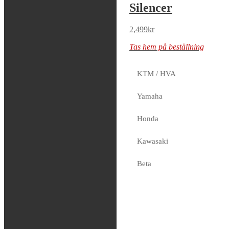
Silencer
Silencer
2,499
kr
2,499
kr
Tas hem på beställning
Tas hem på beställning
KTM / HVA
FMF –
Yamaha
Powercore 2
Honda
Shorty Silencer
Kawasaki
2,499
kr
Tas hem på beställning
Beta
Sherco