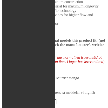
Durable stainless steel and aluminum construction
Rea / Demo / Begagnat
Space Age internal packing material for maximum longevity
Nyheter
Internal shape of core uses Hi-Flo technology
Enhanced sonic evacuation provides for higher flow and
increased power
Includes removable spark arrestor
See bikes in description to see what models this product fit: (not
all models may be presented, check the manufacturer’s website
to be sure)
Varor som "Tas hem på besällning" har normalt en leveranstid på
5-10 arbetsdagar (förutsatt att varan finns i lager hos leverantören)
Tas hem på beställning
FMF - PowerCore 4 HEX Slip-On Muffler mängd
Lägg i varukorg
Bevaka produkt
Ange din e-postadress så meddelar vi dig när
produkten finns i lager igen!