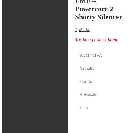
FMF –
FMF –
Powercore 2
Powercore 2
Shorty Silencer
Shorty Silencer
2,499
kr
2,499
kr
Tas hem på beställning
Tas hem på beställning
KTM / HVA
FMF –
Yamaha
Powercore 2
Honda
Silencer
Kawasaki
2,499
kr
Tas hem på beställning
Beta
Sherco