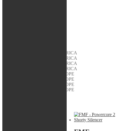
BEVAKA
Varumärke:
FMF
Artikelnr:
044397
Kategori:
FMF
Beskrivning
Beskrivning
YAMAHA WR 450 F 2012 AMERICA
YAMAHA WR 450 F 2013 AMERICA
YAMAHA WR 450 F 2014 AMERICA
YAMAHA WR 450 F 2015 AMERICA
YAMAHA WR 450 F 2012 EUROPE
YAMAHA WR 450 F 2013 EUROPE
YAMAHA WR 450 F 2014 EUROPE
YAMAHA WR 450 F 2015 EUROPE
Liknande produkter
Sök modell