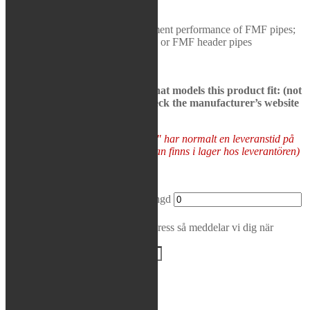
packing life
Rea / Demo / Begagnat
Delivers a crisp, notable sound
Nyheter
Optimally designed to complement performance of FMF pipes;
can be used with stock header pipe or FMF header pipes
See bikes in description to see what models this product fit: (not
all models may be presented, check the manufacturer’s website
to be sure)
Varor som "Tas hem på besällning" har normalt en leveranstid på
5-10 arbetsdagar (förutsatt att varan finns i lager hos leverantören)
Tas hem på beställning
FMF - Powercore 2.1 Silencer mängd
Lägg i varukorg
Bevaka produkt
Ange din e-postadress så meddelar vi dig när
produkten finns i lager igen!
BEVAKA
Varumärke:
FMF