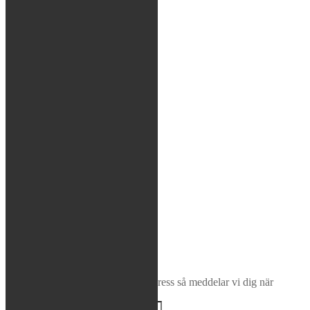
Verktyg
Glasögon / Utrustning
MTB
Rea / Demo / Begagnat
Nyheter
Sök
×
Bevaka produkt
Ange din e-postadress så meddelar vi dig när
produkten finns i lager igen!