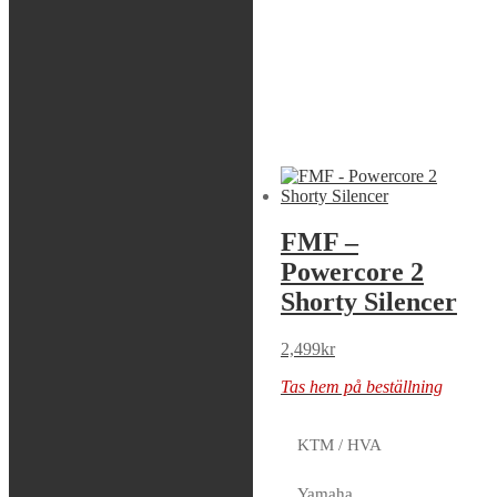
KTM SX 250 2017 ALL
KTM XC 250 2017 AMERICA
KTM XC 250 2018 AMERICA
KTM XC 300 2017 AMERICA
KTM XC 300 2018 AMERICA
Liknande produkter
Sök modell
FMF –
FMF –
Powercore 2
Powercore 2
Shorty Silencer
Shorty Silencer
2,499
kr
2,499
kr
Tas hem på beställning
Tas hem på beställning
KTM / HVA
FMF –
Yamaha