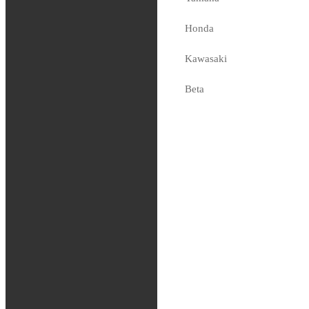
Powercore 2
Honda
Silencer
Kawasaki
2,499
kr
Tas hem på beställning
Beta
Sherco
Fjädring
Oljor och vätskor
Slang / Mousse / Tubliss
Chassi
Kedjor