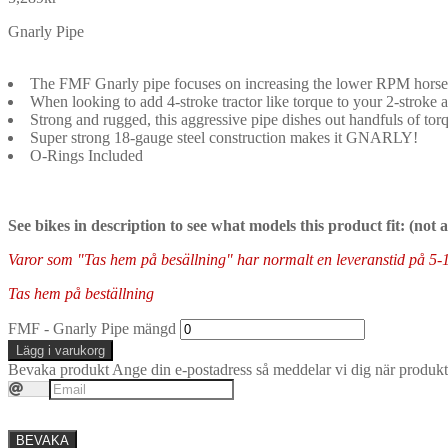
Gnarly Pipe
The FMF Gnarly pipe focuses on increasing the lower RPM horsepo
When looking to add 4-stroke tractor like torque to your 2-stroke a
Strong and rugged, this aggressive pipe dishes out handfuls of to
Super strong 18-gauge steel construction makes it GNARLY!
O-Rings Included
See bikes in description to see what models this product fit: (not
Varor som "Tas hem på besällning" har normalt en leveranstid på 5-10 
Tas hem på beställning
FMF - Gnarly Pipe mängd
Lägg i varukorg
Bevaka produkt
Ange din e-postadress så meddelar vi dig när produkte
BEVAKA