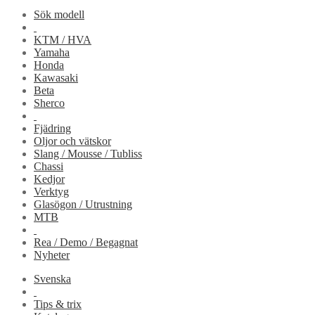
Sök modell
KTM / HVA
Yamaha
Honda
Kawasaki
Beta
Sherco
Fjädring
Oljor och vätskor
Slang / Mousse / Tubliss
Chassi
Kedjor
Verktyg
Glasögon / Utrustning
MTB
Rea / Demo / Begagnat
Nyheter
Svenska
Tips & trix