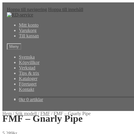
Hoppa till navigering
Hoppa till innehåll
Mitt konto
Varukorg
Till kassan
Meny
Svenska
Köpvillkor
Verkstad
Tips & trix
Kataloger
Företaget
Kontakt
0
kr
0 artiklar
Hem
/
Sök modell
/
FMF
/
FMF – Gnarly Pipe
FMF – Gnarly Pipe
5,289
kr