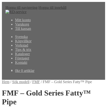
Hoppa till navigering
Hoppa till innehåll
Mitt konto
Varukorg
Till kassan
Svenska
Köpvillkor
Verkstad
Tips & trix
Kataloger
Företaget
Kontakt
0
kr
0 artiklar
Hem
/
Sök modell
/
FMF
/
FMF – Gold Series Fatty™ Pipe
FMF – Gold Series Fatty™
Pipe