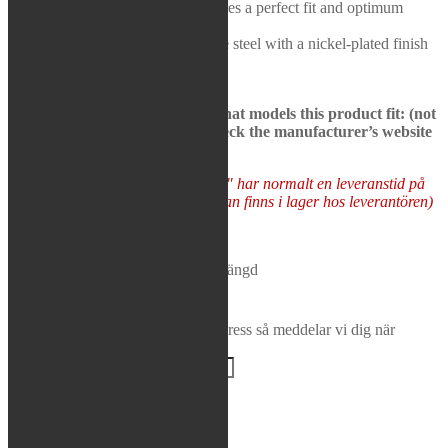
Tru-Flo stamping process ensures a perfect fit and optimum
Rea / Demo / Begagnat
performance
Nyheter
Constructed of strong 19-gauge steel with a nickel-plated finish
See bikes in description to see what models this product fit: (not
all models may be presented, check the manufacturer’s website
to be sure)
Varor som "Tas hem på besällning" har normalt en leveranstid på
5-10 arbetsdagar (förutsatt att varan finns i lager hos leverantören)
Tas hem på beställning
FMF - Gold Series Fatty™ Pipe mängd
Lägg i varukorg
Bevaka produkt
Ange din e-postadress så meddelar vi dig när
produkten finns i lager igen!
BEVAKA
Varumärke:
FMF