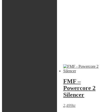
Artikelnr:
021031
Kategori:
FMF
Beskrivning
Beskrivning
HONDA CR 85 R 2004 ALL
HONDA CR 85 R 2003 ALL
HONDA CR 85 RB 2003 ALL
HONDA CR 85 RB 2004 ALL
Liknande produkter
Sök modell
FMF –
FMF –
Powercore 2
Powercore 2
Silencer
Silencer
2,499
kr
2,499
kr