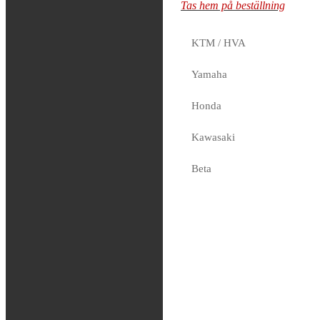
Tas hem på beställning
Tas hem på beställning
KTM / HVA
FMF –
Yamaha
Powercore 2
Honda
Silencer
Kawasaki
2,339
kr
Tas hem på beställning
Beta
Sherco
Fjädring
Oljor och vätskor