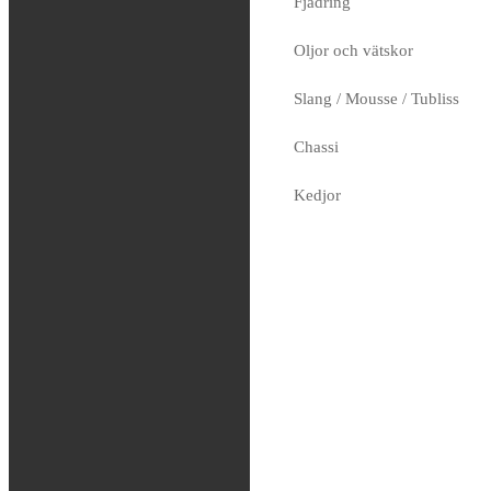
Fjädring
FMF –
Oljor och vätskor
Powercore 2
Silencer
Slang / Mousse / Tubliss
2,499
kr
Chassi
Tas hem på beställning
Kedjor
Verktyg
Glasögon / Utrustning
MTB
Rea / Demo / Begagnat
Nyheter