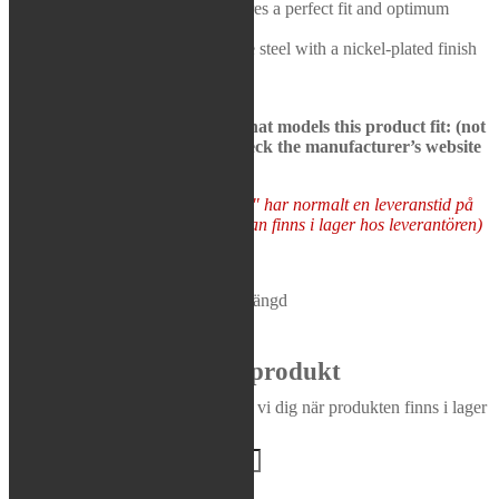
Tru-Flo stamping process ensures a perfect fit and optimum
Rea / Demo / Begagnat
performance
Nyheter
Constructed of strong 19-gauge steel with a nickel-plated finish
See bikes in description to see what models this product fit: (not
all models may be presented, check the manufacturer’s website
to be sure)
Varor som "Tas hem på besällning" har normalt en leveranstid på
5-10 arbetsdagar (förutsatt att varan finns i lager hos leverantören)
Tas hem på beställning
FMF - Gold Series Fatty™ Pipe mängd
Lägg i varukorg
Bevaka produkt
Ange din e-postadress så meddelar vi dig när produkten finns i lager
igen!