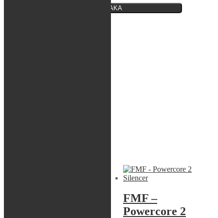
BEVAKA
Varumärke:
FMF
Artikelnr:
021044
Kategori:
FMF
Beskrivning
Beskrivning
HONDA CR 85 R 2005 ALL
HONDA CR 85 R 2006 ALL
HONDA CR 85 R 2007 ALL
HONDA CR 85 RB 2007 ALL
HONDA CR 85 RB 2006 ALL
HONDA CR 85 RB 2005 ALL
Liknande produkter
Sök modell
FMF –
FMF –
Powercore 2
Powercore 2