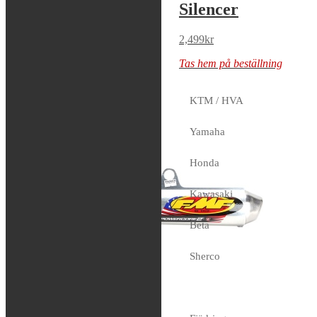
Silencer
Silencer
2,499
kr
2,499
kr
Tas hem på beställning
Tas hem på beställning
KTM / HVA
Yamaha
Honda
Kawasaki
Beta
Sherco