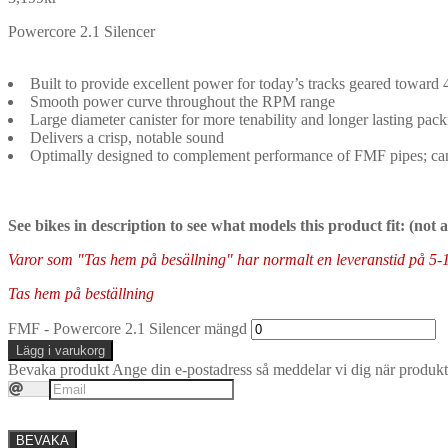
Powercore 2.1 Silencer
Built to provide excellent power for today’s tracks geared toward
Smooth power curve throughout the RPM range
Large diameter canister for more tenability and longer lasting packi
Delivers a crisp, notable sound
Optimally designed to complement performance of FMF pipes; can
See bikes in description to see what models this product fit: (not
Varor som "Tas hem på besällning" har normalt en leveranstid på 5-10 
Tas hem på beställning
FMF - Powercore 2.1 Silencer mängd
Lägg i varukorg
Bevaka produkt
Ange din e-postadress så meddelar vi dig när produkte
BEVAKA