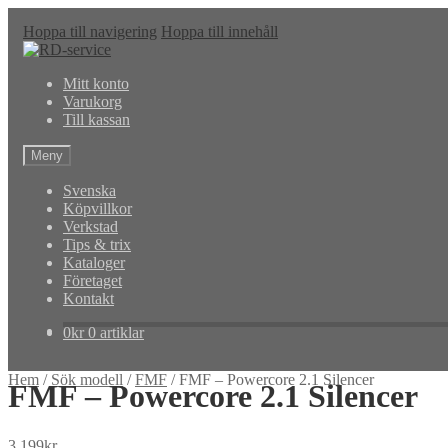
Hoppa till navigering
Hoppa till innehåll
Mitt konto
Varukorg
Till kassan
Meny
Svenska
Köpvillkor
Verkstad
Tips & trix
Kataloger
Företaget
Kontakt
0
kr
0 artiklar
Hem
/
Sök modell
/
FMF
/
FMF – Powercore 2.1 Silencer
FMF – Powercore 2.1 Silencer
3,199
kr