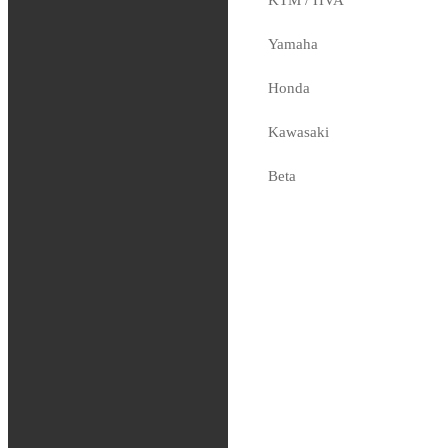
Andreani –
Yamaha
Separator
Honda
Leveler
Kawasaki
249
kr
Slut i lager
Beta
Sherco
Fjädring
Oljor och vätskor
Slang / Mousse / Tubliss
Chassi