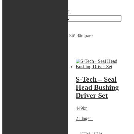
Thread on adapter is G 1/8.
Rea / Demo / Begagnat
Nyheter
Modell:
Nollställ
Andreani - Shock adapter mängd
Lägg i varukorg
Varumärke:
Andreani
Artikelnr:
Inte tillgänglig
Kategori:
Stötdämpare
Liknande produkter
Sök modell
Motion Pro –
S-Tech – Seal
Nitrogen Needle
Head Bushing
Driver Set
269
kr
449
kr
5 i lager
2 i lager
KTM / HVA