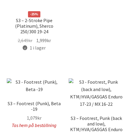
-25%
S3 – 2-Stroke Pipe
(Platinum), Sherco
250/300 19-24
Det
Det
2,649
kr
1,999
kr
ursprungliga
nuvarande
1 i lager
priset
priset
var:
är:
2,649kr.
1,999kr.
S3 – Footrest (Punk), Beta
-19
1,079
kr
S3 – Footrest, Punk (back
and low),
Tas hem på beställning
KTM/HVA/GASGAS Enduro