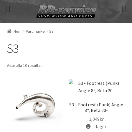
Hoppa
Hoppa
till
till
navigering
innehåll
Hem
Varumärke
S3
S3
Visar alla 10 resultat
S3 – Footrest (Punk) Angle
8º, Beta 20-
1,049
kr
I lager