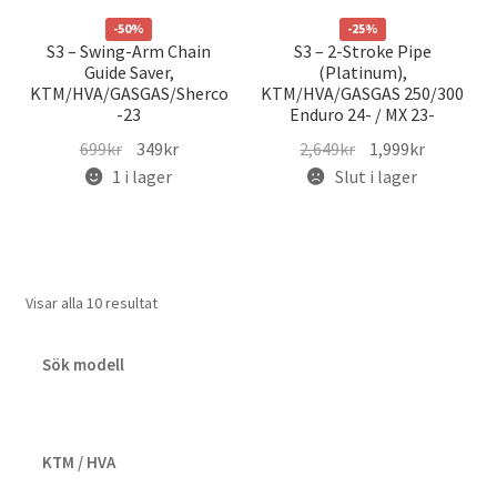
-50%
-25%
S3 – Swing-Arm Chain
S3 – 2-Stroke Pipe
Guide Saver,
(Platinum),
KTM/HVA/GASGAS/Sherco
KTM/HVA/GASGAS 250/300
-23
Enduro 24- / MX 23-
Det
Det
Det
Det
699
kr
349
kr
2,649
kr
1,999
kr
ursprungliga
nuvarande
ursprungliga
nuvarand
1 i lager
Slut i lager
priset
priset
priset
priset
var:
är:
var:
är:
699kr.
349kr.
2,649kr.
1,999kr.
Visar alla 10 resultat
Sök modell
KTM / HVA