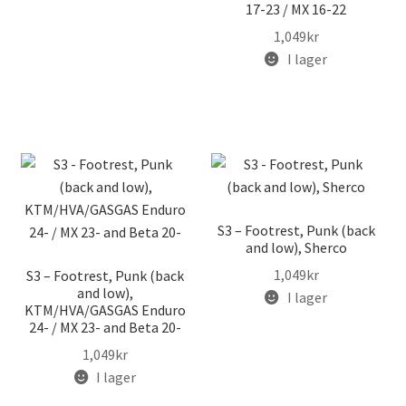
17-23 / MX 16-22
1,049
kr
I lager
S3 – Footrest, Punk (back
and low), Sherco
1,049
kr
S3 – Footrest, Punk (back
and low),
I lager
KTM/HVA/GASGAS Enduro
24- / MX 23- and Beta 20-
1,049
kr
I lager