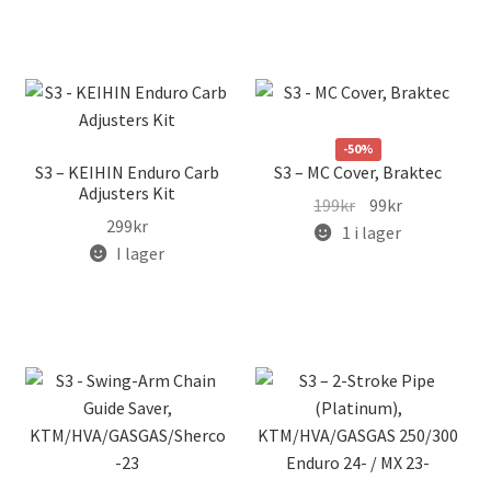
-50%
S3 – KEIHIN Enduro Carb
S3 – MC Cover, Braktec
Adjusters Kit
Det
Det
199
kr
99
kr
299
kr
ursprungliga
nuvarande
1 i lager
I lager
priset
priset
var:
är:
199kr.
99kr.