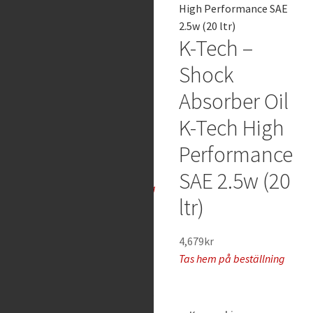
m
o
K-Tech –
d
el
K-Tech –
Front Fork
l
Shock
Service Kit
Absorber Oil
K
Showa
T
M
K-Tech High
43mm
/
H
Performance
V
A
989
kr
SAE 2.5w (20
Y
Tas hem på beställning
a
m
ltr)
a
h
a
4,679
kr
H
Tas hem på beställning
o
n
d
a