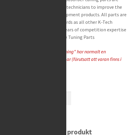
Rea / Demo / Begagnat
designed to help suspension technicians to improve the
Nyheter
performance of original equipment products. All parts are
designed to the exact standards as all other K-Tech
products using over fifteen years of competition expertise
to provide High Performance Tuning Parts
Varor som "Tas hem på besällning" har normalt en
leveranstid på 5-10 arbetsdagar (förutsatt att varan finns i
lager hos leverantören)
Tas hem på beställning
K-
Tech
-
Lägg i varukorg
Front
Fork
Bevaka produkt
Guide