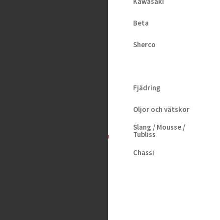
Kawasaki
K-Tech –
Beta
Front Fork
Sherco
Service Kit
Showa
Fjädring
45mm
Oljor och vätskor
979
kr
Slang / Mousse /
Tubliss
Tas hem på beställning
Chassi
Kedjor
Verktyg
Glasögon / Utrustning