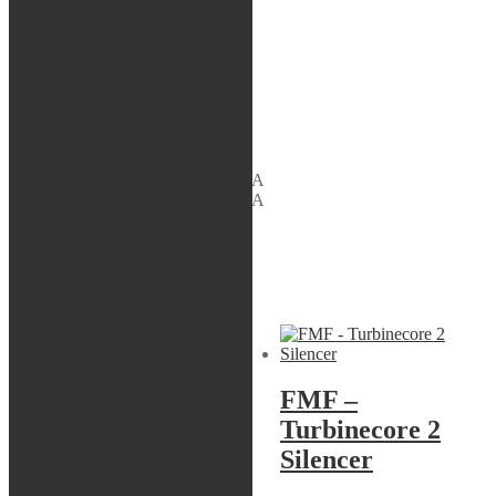
BEVAKA
Varumärke:
FMF
Artikelnr:
020404
Kategori:
FMF
Beskrivning
Beskrivning
SUZUKI RM 250 2002 AMERICA
SUZUKI RM 250 2001 AMERICA
SUZUKI RM 250 2002 EUROPE
SUZUKI RM 250 2001 EUROPE
Liknande produkter
Sök modell
FMF –
FMF –
Powercore 2
Turbinecore 2
Silencer
Silencer