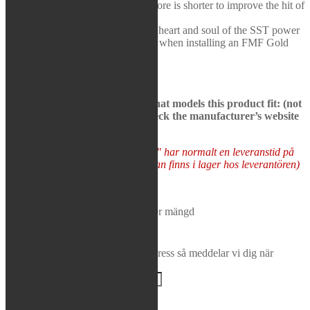
Overall length of canister and core is shorter to improve the hit of
Rea / Demo / Begagnat
your machine
Nyheter
The SST Shorty Silencer is the heart and soul of the SST power
package; required on some models when installing an FMF Gold
Series SST pipe
See bikes in description to see what models this product fit: (not
all models may be presented, check the manufacturer’s website
to be sure)
Varor som "Tas hem på besällning" har normalt en leveranstid på
5-10 arbetsdagar (förutsatt att varan finns i lager hos leverantören)
Tas hem på beställning
FMF - Powercore 2 Shorty Silencer mängd
Lägg i varukorg
Bevaka produkt
Ange din e-postadress så meddelar vi dig när
produkten finns i lager igen!