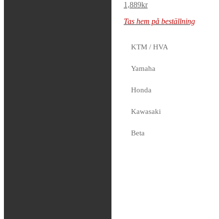
2,499
kr
1,889
kr
Tas hem på beställning
Tas hem på beställning
KTM / HVA
FMF –
Yamaha
Powercore 2
Honda
Silencer
Kawasaki
2,499
kr
Tas hem på beställning
Beta
Sherco
Fjädring