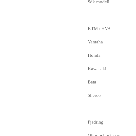
Sök modell
KTM / HVA
Yamaha
Honda
Kawasaki
Beta
Sherco
Fjädring
Oljor och vätskor