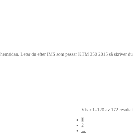
la hemsidan. Letar du efter IMS som passar KTM 350 2015 så skriver d
Visar 1–120 av 172 resultat
1
2
→