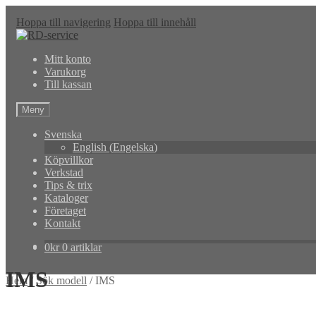
Hoppa till navigering
Hoppa till innehåll
Mitt konto
Varukorg
Till kassan
Meny
Svenska
English
(
Engelska
)
Köpvillkor
Verkstad
Tips & trix
Kataloger
Företaget
Kontakt
0
kr
0 artiklar
IMS
Hem
/
Sök modell
/
IMS