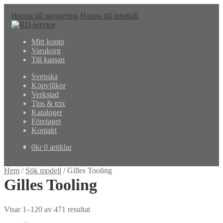
Hoppa till navigering
Hoppa till innehåll
Mitt konto
Varukorg
Till kassan
Svenska
Köpvillkor
Verkstad
Tips & trix
Kataloger
Företaget
Kontakt
0
kr
0 artiklar
Hem
/
Sök modell
/
Gilles Tooling
Gilles Tooling
Visar 1–120 av 471 resultat