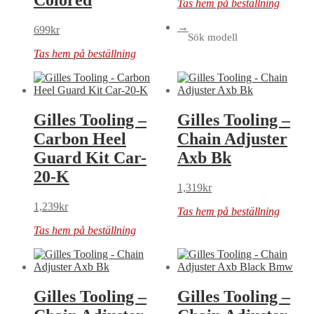
Colored
Tas hem på beställning
→
699
kr
Sök modell
Tas hem på beställning
Gilles Tooling –
Gilles Tooling –
Carbon Heel
Chain Adjuster
Guard Kit Car-
Axb Bk
20-K
1,319
kr
1,239
kr
Tas hem på beställning
Tas hem på beställning
Gilles Tooling –
Gilles Tooling –