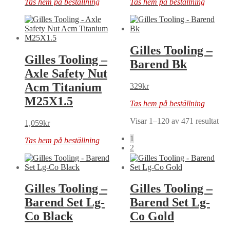
Tas hem på beställning
Tas hem på beställning
Gilles Tooling –
Gilles Tooling –
Barend Bk
Axle Safety Nut
Acm Titanium
329
kr
M25X1.5
Tas hem på beställning
Visar 1–120 av 471 resultat
1,059
kr
1
Tas hem på beställning
2
Gilles Tooling –
Gilles Tooling –
Barend Set Lg-
Barend Set Lg-
Co Black
Co Gold