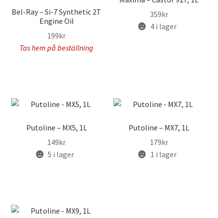
Bel-Ray – Si-7 Synthetic 2T
359
kr
Engine Oil
4 i lager
199
kr
Tas hem på beställning
Putoline – MX5, 1L
Putoline – MX7, 1L
149
kr
179
kr
5 i lager
1 i lager