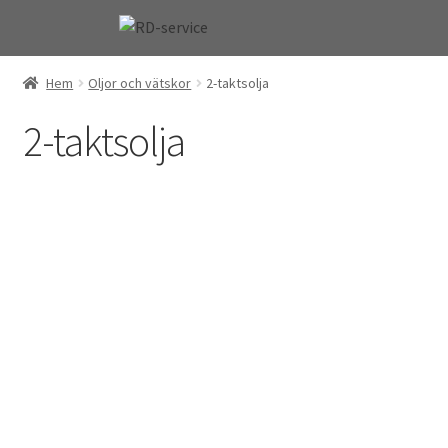
Hoppa
Hoppa
till
till
navigering
innehåll
Hem
Oljor och vätskor
2-taktsolja
2-taktsolja