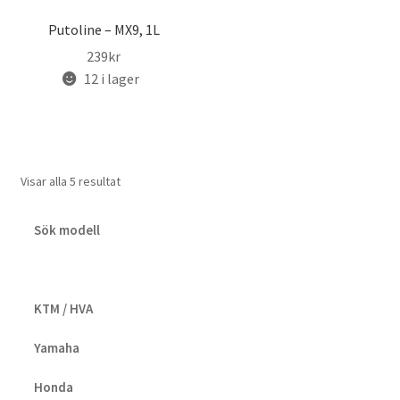
Putoline – MX9, 1L
239
kr
12 i lager
Visar alla 5 resultat
Sök modell
KTM / HVA
Yamaha
Honda