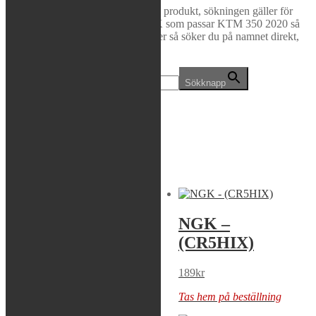
Rea / Demo / Begagnat
Här nedanför kan du söka efter din produkt, sökningen gäller för
hela hemsidan. Letar du efter NGK som passar KTM 350 2020 så
Nyheter
skriver du “ngk ktm 350 2020” eller så söker du på namnet direkt,
t.ex “BR8ES”.
Sök efter:
Sökknapp
Visar 1–120 av 335 resultat
1
2
3
→
NGK – (BPR8ES
NGK –
SOL)
(CR5HIX)
49
kr
189
kr
Tas hem på beställning
Tas hem på beställning