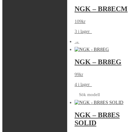
NGK – BR7HS-
NGK – BR8ECM
10
109
kr
49
kr
3 i lager
Tas hem på beställning
→
NGK –
NGK – BR8EG
BR8ECMIX
99
kr
189
kr
4 i lager
Tas hem på beställning
Sök modell
NGK – BR8ES
NGK – BR8ES
SOLID
39
kr