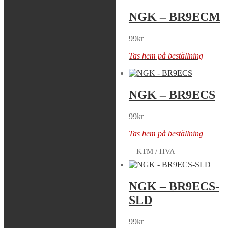
NGK – BR8HSA
NGK – BR9ECM
49
kr
99
kr
Tas hem på beställning
Tas hem på beställning
NGK –
NGK – BR9ECS
BR9ECMIX
99
kr
189
kr
Tas hem på beställning
4 i lager
KTM / HVA
NGK – BR9ECS-
NGK – BR9ECS-
5
SLD
109
kr
99
kr