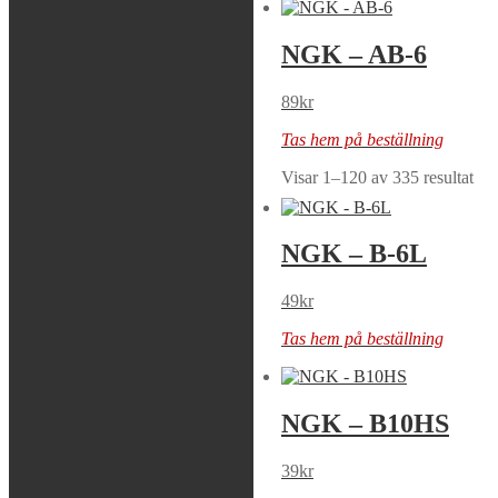
NGK –
NGK – AB-6
(LMAR8GI-8)
89
kr
159
kr
Tas hem på beställning
Tas hem på beställning
Visar 1–120 av 335 resultat
NGK – B-4H
NGK – B-6L
49
kr
49
kr
Tas hem på beställning
Tas hem på beställning
NGK – B10ES
NGK – B10HS
39
kr
39
kr