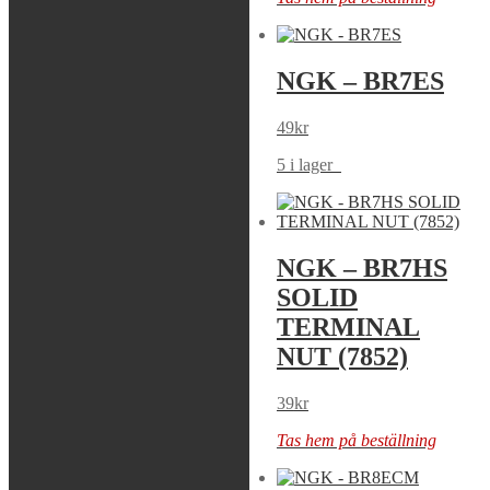
NGK – BR6HSA
NGK – BR7ES
49
kr
49
kr
Tas hem på beställning
5 i lager
NGK – BR7HS
NGK – BR7HS
(4122)
SOLID
TERMINAL
39
kr
NUT (7852)
Tas hem på beställning
39
kr
Tas hem på beställning