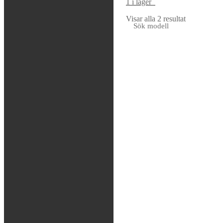
1 i lager
Tas hem på beställning
Visar alla 2 resultat
Sök modell
KTM / HVA
Yamaha
Honda
Kawasaki
Beta
Sherco
Fjädring