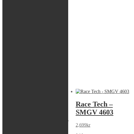
Rea / Demo / Begagnat
Nyheter
Visar alla 2 resultat
Race Tech –
Race Tech –
SMGV 4603
FMGV 2752301C
2,699
kr
2,399
kr