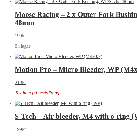
Moose Racing – 2 x Outer Fork Bushi
48mm
199
kr
8 i lager
Motion Pro – Micro Bleeder, WP (M4x
219
kr
Tas hem på beställning
S-Tech – Air bleeder, M4 with o-ring 
199
kr