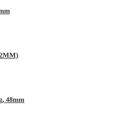
8mm
92MM)
ng, 48mm