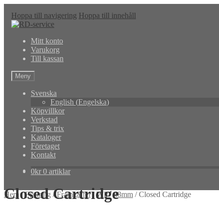
Hoppa till navigering
Hoppa till innehåll
Mitt konto
Varukorg
Till kassan
Meny
Svenska
English
(
Engelska
)
Köpvillkor
Verkstad
Tips & trix
Kataloger
Företaget
Kontakt
0
kr
0 artiklar
Closed Cartridge
Hem
/
Fjädring
/
Framgaffel
/
WP
/
48mm
/
Closed Cartridge