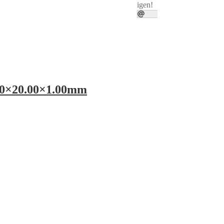
igen!
.70×20.00×1.00mm