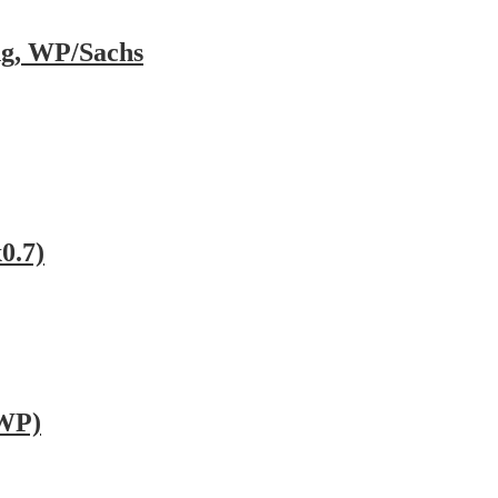
ng, WP/Sachs
0.7)
(WP)