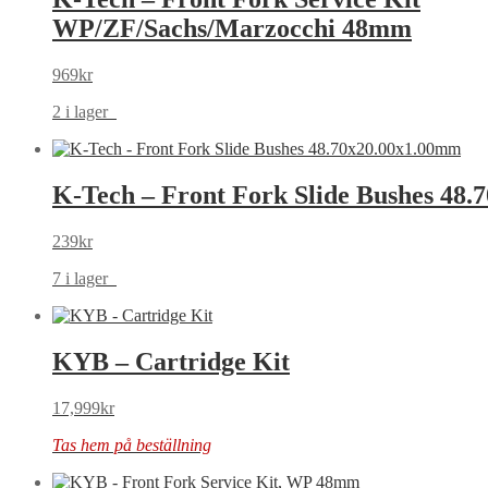
WP/ZF/Sachs/Marzocchi 48mm
969
kr
2 i lager
K-Tech – Front Fork Slide Bushes 48
239
kr
7 i lager
KYB – Cartridge Kit
17,999
kr
Tas hem på beställning