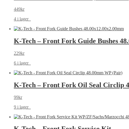
449
kr
4 i lager
K-Tech – Front Fork Guide Bushes 4
229
kr
6 i lager
K-Tech – Front Fork Oil Seal Circlip
99
kr
9 i lager
K-Tech – Front Fork Service Kit