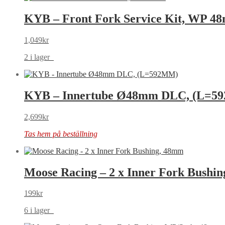
KYB – Front Fork Service Kit, WP 4
1,049
kr
2 i lager
KYB – Innertube Ø48mm DLC, (L=5
2,699
kr
Tas hem på beställning
Moose Racing – 2 x Inner Fork Bushi
199
kr
6 i lager