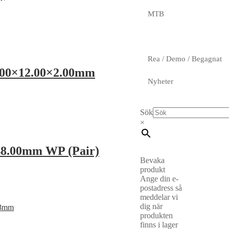
MTB
Rea / Demo / Begagnat
8.00×12.00×2.00mm
Nyheter
Sök
×
 48.00mm WP (Pair)
Bevaka
produkt
Ange din e-
postadress så
meddelar vi
dig när
produkten
finns i lager