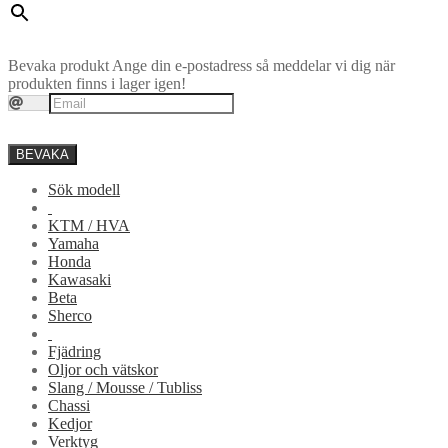
Bevaka produkt
Ange din e-postadress så meddelar vi dig när
produkten finns i lager igen!
BEVAKA
Sök modell
KTM / HVA
Yamaha
Honda
Kawasaki
Beta
Sherco
Fjädring
Oljor och vätskor
Slang / Mousse / Tubliss
Chassi
Kedjor
Verktyg