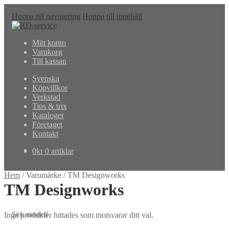
Hoppa till navigering
Hoppa till innehåll
Mitt konto
Varukorg
Till kassan
Svenska
Köpvillkor
Verkstad
Tips & trix
Kataloger
Företaget
Kontakt
0
kr
0 artiklar
Hem
/
Varumärke
/
TM Designworks
TM Designworks
Sök modell
Inga produkter hittades som motsvarar ditt val.